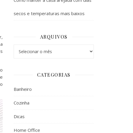
Como manter a casa arejada com dias
secos e temperaturas mais baixos
ARQUIVOS
r,
 a
Arquivos
os
ão
CATEGORIAS
ue
 o
Banheiro
Cozinha
Dicas
Home Office