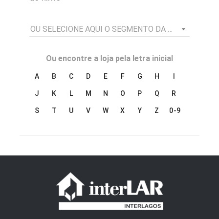
OU SELECIONE AQUI O SEGMENTO DA LOJA
Ou encontre a loja pela letra inicial
A
B
C
D
E
F
G
H
I
J
K
L
M
N
O
P
Q
R
S
T
U
V
W
X
Y
Z
0-9