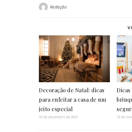
Redação
V
Decoração de Natal: dicas
Dicas
para enfeitar a casa de um
brinq
jeito especial
segur
16 de dezembro de 2021
13 de out