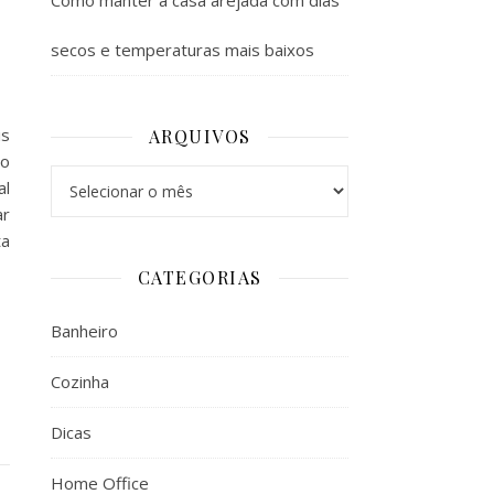
Como manter a casa arejada com dias
secos e temperaturas mais baixos
is
ARQUIVOS
to
Arquivos
al
ar
ta
CATEGORIAS
Banheiro
Cozinha
Dicas
Home Office