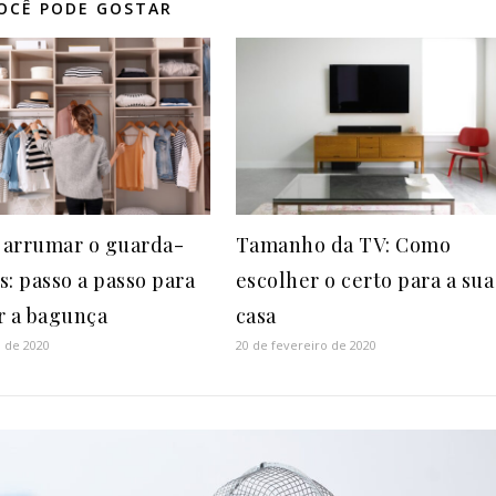
OCÊ PODE GOSTAR
arrumar o guarda-
Tamanho da TV: Como
s: passo a passo para
escolher o certo para a sua
r a bagunça
casa
 de 2020
20 de fevereiro de 2020