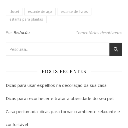
closet
estante de aço
estante de livros
estante para plantas
em 
Por
Redação
Comentários desativados
POSTS RECENTES
Dicas para usar espelhos na decoração da sua casa
Dicas para reconhecer e tratar a obesidade do seu pet
Casa perfumada: dicas para tornar o ambiente relaxante e
confortável