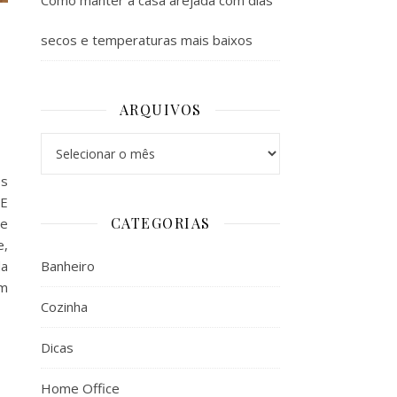
Como manter a casa arejada com dias
secos e temperaturas mais baixos
ARQUIVOS
Arquivos
es
 E
CATEGORIAS
se
e,
Banheiro
da
um
Cozinha
Dicas
Home Office