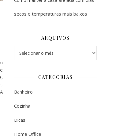
Como manter a casa arejada com dias
secos e temperaturas mais baixos
ARQUIVOS
Arquivos
um
ue
CATEGORIAS
e,
e,
Banheiro
 A
Cozinha
Dicas
Home Office