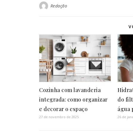
Redação
V
Cozinha com lavanderia
Hidra
integrada: como organizar
do fi
e decorar o espaço
água 
27 de novembro de 2025
26 de jan