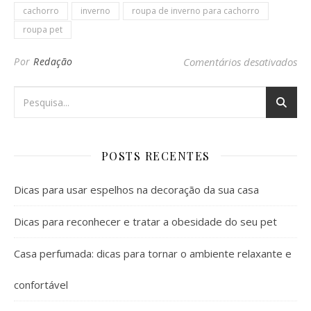
cachorro
inverno
roupa de inverno para cachorro
roupa pet
em 
Por
Redação
Comentários desativados
POSTS RECENTES
Dicas para usar espelhos na decoração da sua casa
Dicas para reconhecer e tratar a obesidade do seu pet
Casa perfumada: dicas para tornar o ambiente relaxante e
confortável