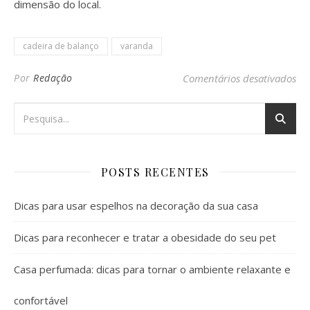
dimensão do local.
cadeira de balanço
varanda
em 
Por
Redação
Comentários desativados
POSTS RECENTES
Dicas para usar espelhos na decoração da sua casa
Dicas para reconhecer e tratar a obesidade do seu pet
Casa perfumada: dicas para tornar o ambiente relaxante e
confortável