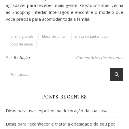
agradável para receber mais gente. Gostou? Então venha
ao Shopping Interlar Interlagos e encontre o modelo que
você precisa para acomodar toda a família.
família grande
Mesa de jantar
mesa de jantar ideal
tipos de mesa
em 
Por
Redação
Comentários desativados
POSTS RECENTES
Dicas para usar espelhos na decoração da sua casa
Dicas para reconhecer e tratar a obesidade do seu pet