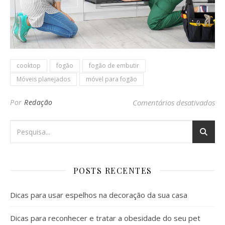
cooktop
fogão
fogão de embutir
Móveis planejados
móvel para fogão
em 
Por
Redação
Comentários desativados
POSTS RECENTES
Dicas para usar espelhos na decoração da sua casa
Dicas para reconhecer e tratar a obesidade do seu pet