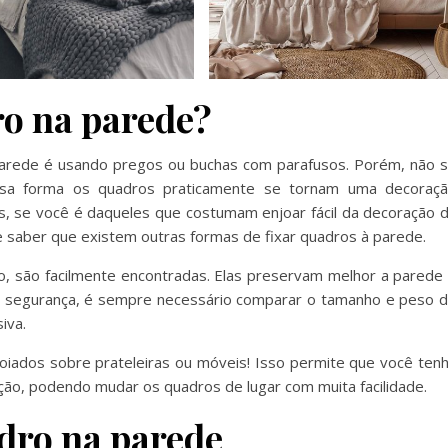
ro na parede?
parede é usando pregos ou buchas com parafusos. Porém, não 
ssa forma os quadros praticamente se tornam uma decoraç
as, se você é daqueles que costumam enjoar fácil da decoração 
e saber que existem outras formas de fixar quadros à parede.
lo, são facilmente encontradas. Elas preservam melhor a parede
r segurança, é sempre necessário comparar o tamanho e peso 
iva.
oiados sobre prateleiras ou móveis! Isso permite que você ten
ação, podendo mudar os quadros de lugar com muita facilidade.
dro na parede