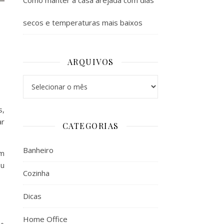
Como manter a casa arejada com dias
secos e temperaturas mais baixos
ARQUIVOS
Arquivos
s,
ar
CATEGORIAS
Banheiro
em
ou
Cozinha
Dicas
Home Office