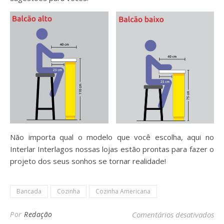
Não importa qual o modelo que você escolha, aqui no
Interlar Interlagos nossas lojas estão prontas para fazer o
projeto dos seus sonhos se tornar realidade!
Bancada
Cozinha
Cozinha Americana
em
Por
Redação
Comentários desativados