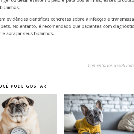
 em gel ou desinfetante no pelo e pata dos animais, esses produt
bichinhos.
em evidências científicas concretas sobre a infecção e transmiss
 pets. No entanto, é recomendado que pacientes com diagnósti
r e abraçar seus bichinhos.
Comentários desativad
OCÊ PODE GOSTAR