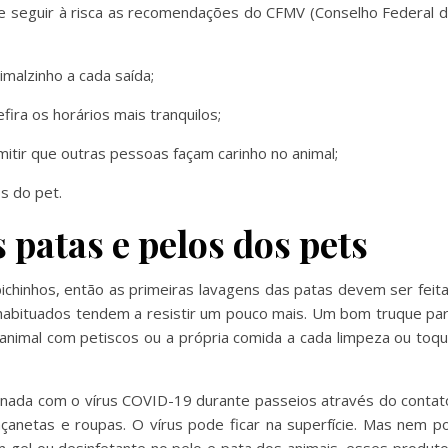
 e seguir à risca as recomendações do CFMV (Conselho Federal 
alzinho a cada saída;
ra os horários mais tranquilos;
mitir que outras pessoas façam carinho no animal;
os do pet.
 patas e pelos dos pets
ichinhos, então as primeiras lavagens das patas devem ser feit
o habituados tendem a resistir um pouco mais. Um bom truque pa
 animal com petiscos ou a própria comida a cada limpeza ou toq
nada com o vírus COVID-19 durante passeios através do contat
çanetas e roupas. O vírus pode ficar na superfície. Mas nem p