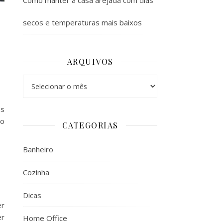
Como manter a casa arejada com dias
secos e temperaturas mais baixos
ARQUIVOS
Arquivos
es
mo
CATEGORIAS
Banheiro
Cozinha
Dicas
er
er
Home Office