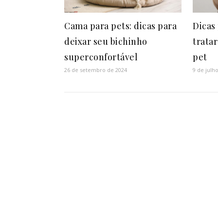
Cama para pets: dicas para
Dicas
deixar seu bichinho
trata
superconfortável
pet
26 de setembro de 2024
9 de julh