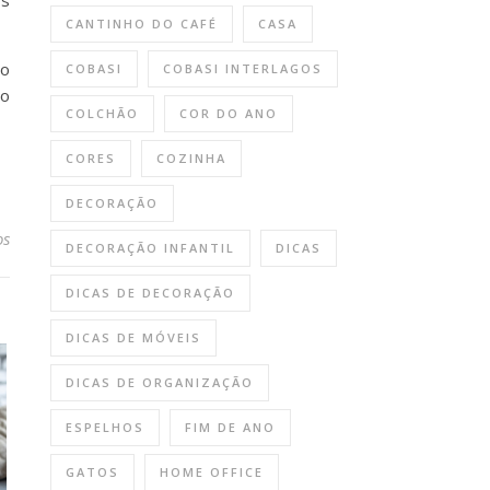
os
CANTINHO DO CAFÉ
CASA
ão
COBASI
COBASI INTERLAGOS
co
COLCHÃO
COR DO ANO
CORES
COZINHA
DECORAÇÃO
em Quarentena: cuidados com o pet na hora de passear
os
DECORAÇÃO INFANTIL
DICAS
DICAS DE DECORAÇÃO
DICAS DE MÓVEIS
DICAS DE ORGANIZAÇÃO
ESPELHOS
FIM DE ANO
GATOS
HOME OFFICE