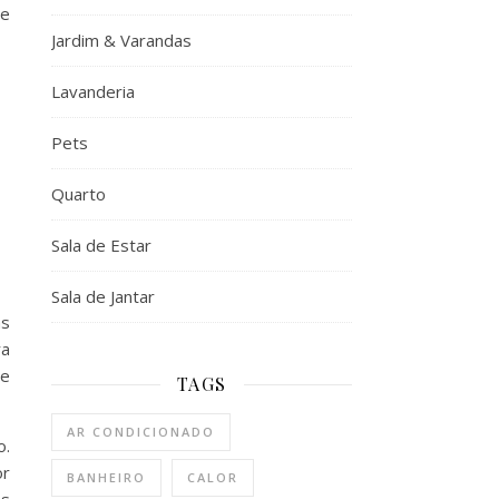
de
Jardim & Varandas
Lavanderia
Pets
Quarto
Sala de Estar
Sala de Jantar
as
ra
ue
TAGS
AR CONDICIONADO
o.
or
BANHEIRO
CALOR