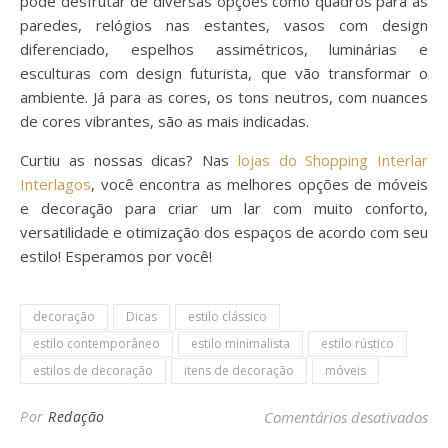
pode desfrutar de diversas opções como quadros para as
paredes, relógios nas estantes, vasos com design
diferenciado, espelhos assimétricos, luminárias e
esculturas com design futurista, que vão transformar o
ambiente. Já para as cores, os tons neutros, com nuances
de cores vibrantes, são as mais indicadas.
Curtiu as nossas dicas? Nas
lojas do Shopping Interlar
Interlagos
, você encontra as melhores opções de móveis
e decoração para criar um lar com muito conforto,
versatilidade e otimização dos espaços de acordo com seu
estilo! Esperamos por você!
decoração
Dicas
estilo clássico
estilo contemporâneo
estilo minimalista
estilo rústico
estilos de decoração
itens de decoração
móveis
em 
Por
Redação
Comentários desativados