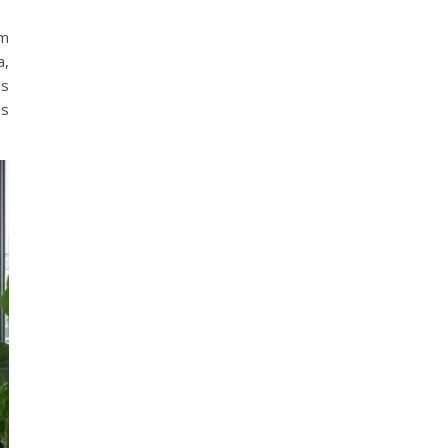
êm
a,
is
os