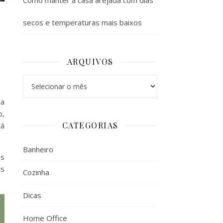
Como manter a casa arejada com dias
secos e temperaturas mais baixos
ARQUIVOS
Arquivos
ma
o,
CATEGORIAS
tá
Banheiro
os
is
Cozinha
Dicas
Home Office