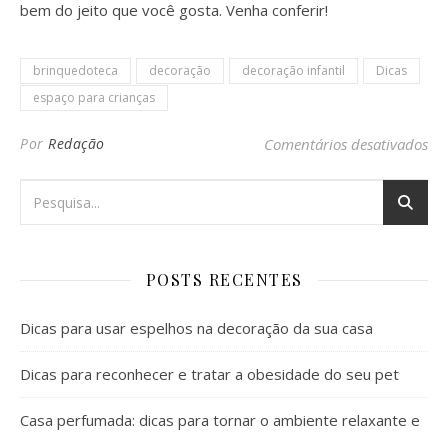
bem do jeito que você gosta. Venha conferir!
brinquedoteca
decoração
decoração infantil
Dicas
espaço para crianças
em 
Por
Redação
Comentários desativados
POSTS RECENTES
Dicas para usar espelhos na decoração da sua casa
Dicas para reconhecer e tratar a obesidade do seu pet
Casa perfumada: dicas para tornar o ambiente relaxante e