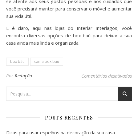
se atente aos seus gostos pessoais e aos cuidados que
você precisará manter para conservar o móvel e aumentar
sua vida útil.
E é claro, aqui nas lojas do Interlar Interlagos, você
encontra diversas opções de box baú para deixar a sua
casa ainda mais linda e organizada.
box báu
cama box baú
em
Por
Redação
Comentários desativados
POSTS RECENTES
Dicas para usar espelhos na decoração da sua casa