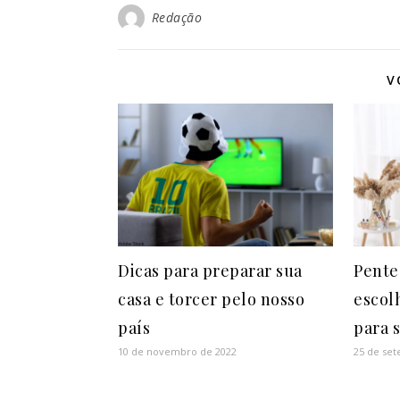
Redação
V
Dicas para preparar sua
Pente
casa e torcer pelo nosso
escol
país
para 
10 de novembro de 2022
25 de se