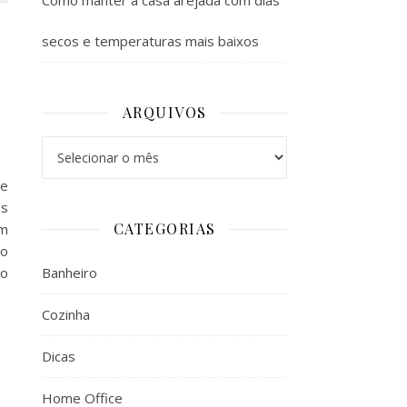
Como manter a casa arejada com dias
secos e temperaturas mais baixos
ARQUIVOS
Arquivos
 e
os
CATEGORIAS
om
 o
Banheiro
do
Cozinha
Dicas
Home Office