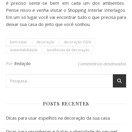
é preciso sentir-se bem em cada um dos ambientes.
Pense nisso e venha visitar o Shopping Interlar Interlagos.
Em um só lugar você vai encontrar tudo o que precisa para
deixar sua casa do jeito que você sonhou.
bem-estar
decoração
decoração 2026
sustentabilidade
tendências de decoração
em 
Por
Redação
Comentários desativados
POSTS RECENTES
Dicas para usar espelhos na decoração da sua casa
Dicas para reconhecer e tratar a obesidade do seu pet