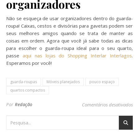
organizadores
Não se esqueça de usar organizadores dentro do guarda-
roupa! Caixas, cestos e divisórias para gavetas podem ser
seus melhores amigos quando se trata de manter as
coisas em ordem. Agora que você já sabe todas as dicas
para escolher o guarda-roupa ideal para o seu quarto,
passe
aqui nas lojas do Shopping Interlar Interlagos
.
Esperamos por você!
guarda-roupas
Móveis planejados
pouco espaço
quartos compactos
em
Por
Redação
Comentários desativados