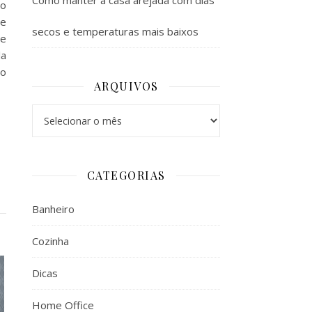
Como manter a casa arejada com dias
do
 e
secos e temperaturas mais baixos
de
la
 o
ARQUIVOS
Arquivos
CATEGORIAS
Banheiro
Cozinha
Dicas
Home Office