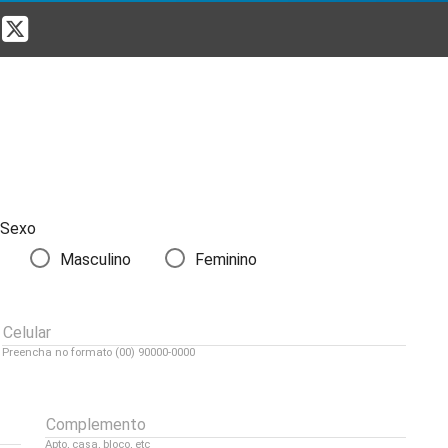
Sexo
Masculino
Feminino
Celular
Preencha no formato (00) 90000-0000
Complemento
Apto, casa, bloco, etc