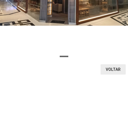
OU SELECIONE AQUI O SEGMENTO DA LOJA
Ou encontre a loja pela letra inicial
A
B
C
D
E
F
G
H
I
J
K
L
M
N
O
P
Q
R
S
T
U
V
W
X
Y
Z
0-9
VOLTAR
VEJA O QUE ENCONTRAMOS
1
0
LOJAS
VITRINE