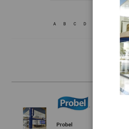
A
B
C
D
E
F
G
H
Probel