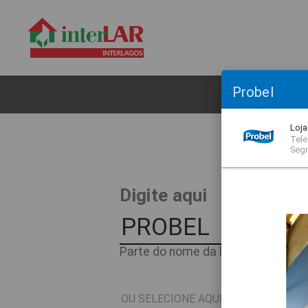
Probel
CL
Loja
Tele
Seg
O
Digite aqui
Parte do nome da loja ou nome do 
OU SELECIONE AQUI O SEGMENTO D