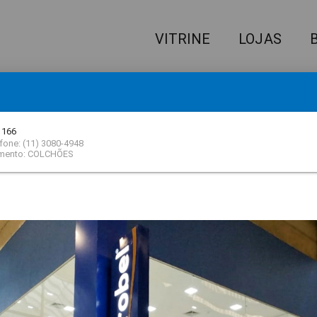
VITRINE
LOJAS
IQUE AQUI
E RECEBA NOSSA NEWSLETTER!
 166
fone: (11) 3080-4948
mento: COLCHÕES
 QUE VOCÊ ESTÁ PROCURAND
filme
A LOJA