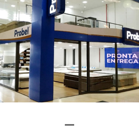
Ou encontre a loja pela letra inicial
I
J
K
L
M
N
O
P
Q
R
S
T
U
VEJA O QUE ENCONTRAMOS
1
0
LOJAS
VITRINE