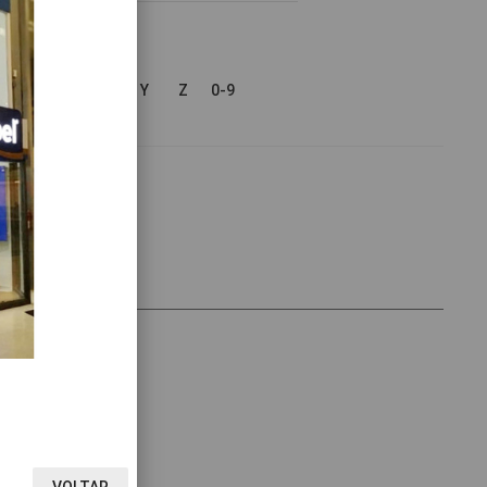
V
W
X
Y
Z
0-9
VOLTAR