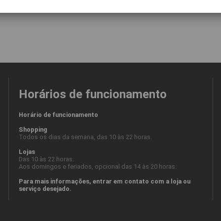
Horários de funcionamento
Horário de funcionamento
Shopping
Todos os dias da semana, das 10 às 22 horas.
Lojas
Das 10 às 22 horas.
Aos domingos e feriados, opcional das 14 às 20 horas.
Para mais informações, entrar em contato com a loja ou
serviço desejado.