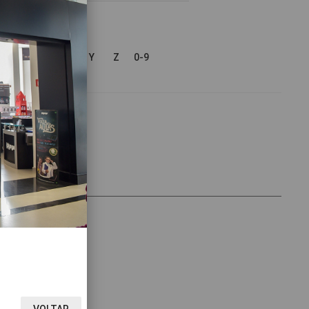
V
W
X
Y
Z
0-9
VOLTAR