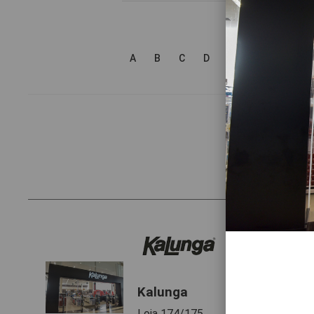
A
B
C
D
E
F
G
H
Kalunga
Loja 174/175