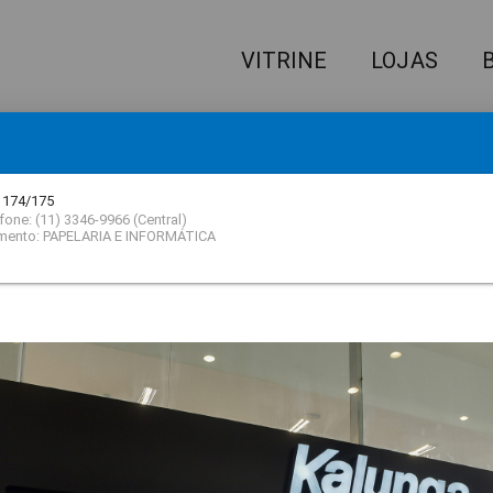
VITRINE
LOJAS
IQUE AQUI
E RECEBA NOSSA NEWSLETTER!
 174/175
fone: (11) 3346-9966 (Central)
mento: PAPELARIA E INFORMÁTICA
 QUE VOCÊ ESTÁ PROCURAND
filme
A LOJA