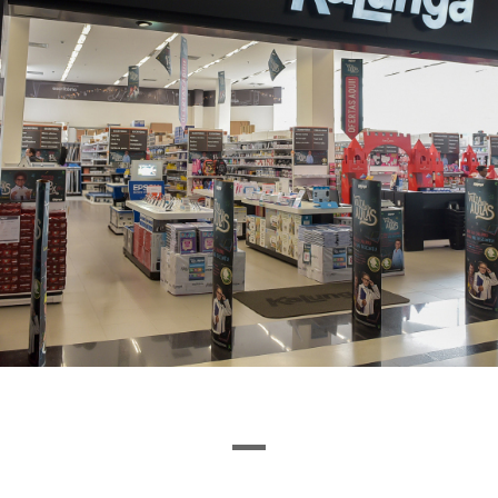
Ou encontre a loja pela letra inicial
I
J
K
L
M
N
O
P
Q
R
S
T
U
VEJA O QUE ENCONTRAMOS
1
0
LOJAS
VITRINE