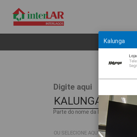
Kalunga
CL
Loja
Tele
Seg
O
Digite aqui
Parte do nome da loja ou nome do 
OU SELECIONE AQUI O SEGMENTO D