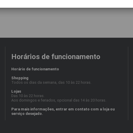
Horários de funcionamento
Horário de funcionamento
Shopping
Todos os dias da semana, das 10 às 22 horas.
Lojas
Das 10 às 22 horas.
Aos domingos e feriados, opcional das 14 às 20 horas.
Para mais informações, entrar em contato com a loja ou
serviço desejado.