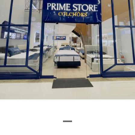
Ou encontre a loja pela letra inicial
I
J
K
L
M
N
O
P
Q
R
S
T
U
VEJA O QUE ENCONTRAMOS
1
0
LOJAS
VITRINE