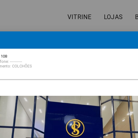
VITRINE
LOJAS
IQUE AQUI
E RECEBA NOSSA NEWSLETTER!
 108
one: ----------
mento: COLCHÕES
 QUE VOCÊ ESTÁ PROCURAND
filme
A LOJA