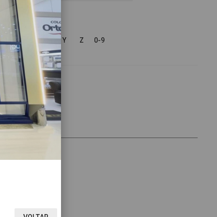
V
W
X
Y
Z
0-9
VOLTAR