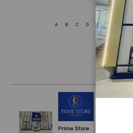
A
B
C
D
E
F
G
H
Prime Store