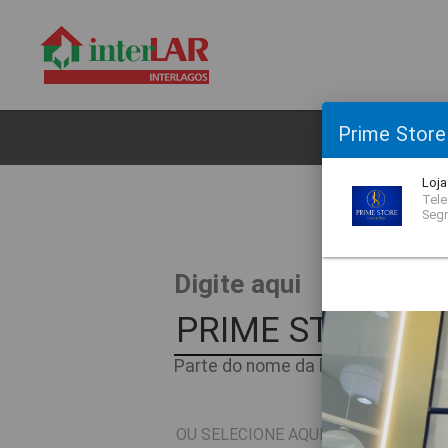
Prime Store
CL
Loja
Telef
Seg
O
Digite aqui
Parte do nome da loja ou nome do 
OU SELECIONE AQUI O SEGMENTO D