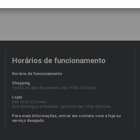
Horários de funcionamento
Horário de funcionamento
Shopping
Todos os dias da semana, das 10 às 22 horas.
Lojas
Das 10 às 22 horas.
Aos domingos e feriados, opcional das 14 às 20 horas.
Para mais informações, entrar em contato com a loja ou
serviço desejado.