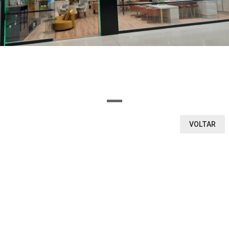
OU SELECIONE AQUI O SEGMENTO DA LOJA
Ou encontre a loja pela letra inicial
A
B
C
D
E
F
G
H
I
J
K
L
M
N
O
P
Q
R
S
T
U
V
W
X
Y
Z
0-9
VOLTAR
VEJA O QUE ENCONTRAMOS
1
0
LOJAS
VITRINE