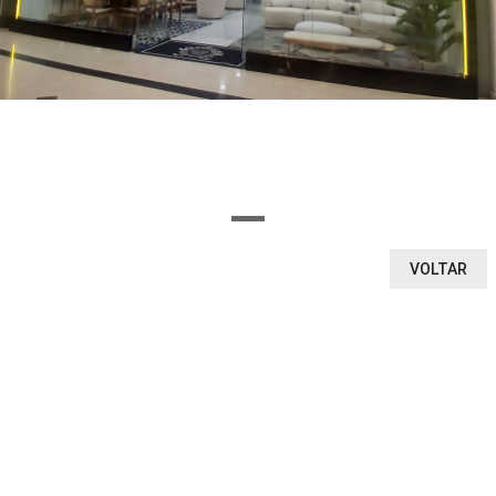
OU SELECIONE AQUI O SEGMENTO DA LOJA
Ou encontre a loja pela letra inicial
A
B
C
D
E
F
G
H
I
J
K
L
M
N
O
P
Q
R
S
T
U
V
W
X
Y
Z
0-9
VOLTAR
VEJA O QUE ENCONTRAMOS
1
0
LOJAS
VITRINE