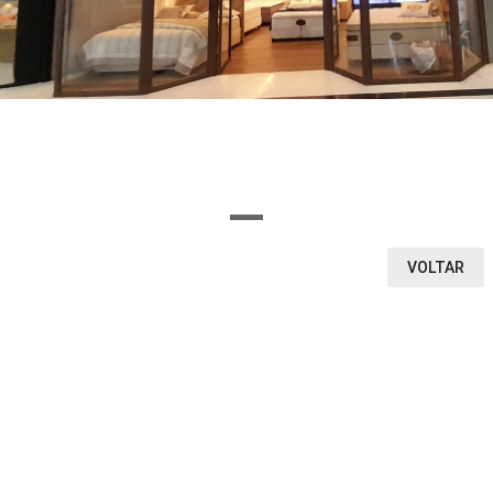
OU SELECIONE AQUI O SEGMENTO DA LOJA
Ou encontre a loja pela letra inicial
A
B
C
D
E
F
G
H
I
J
K
L
M
N
O
P
Q
R
S
T
U
V
W
X
Y
Z
0-9
VOLTAR
VEJA O QUE ENCONTRAMOS
1
0
LOJAS
VITRINE