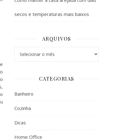
Como manter a casa arejada com dias
secos e temperaturas mais baixos
ARQUIVOS
Arquivos
 e
no
CATEGORIAS
ão
s,
Banheiro
ao
eu
Cozinha
Dicas
Home Office