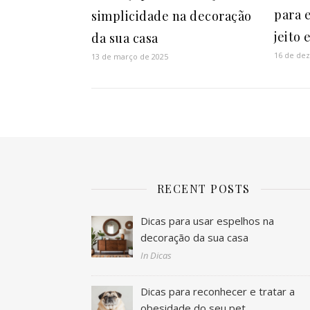
para 
simplicidade na decoração
jeito 
da sua casa
16 de de
13 de março de 2025
RECENT POSTS
Dicas para usar espelhos na
decoração da sua casa
In Dicas
Dicas para reconhecer e tratar a
obesidade do seu pet